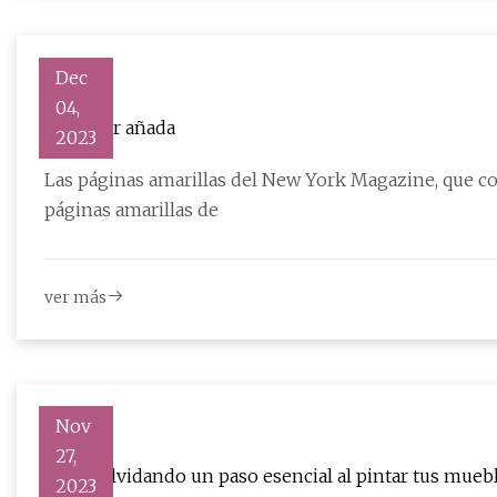
Dec
04,
La mejor añada
2023
Las páginas amarillas del New York Magazine, que con
páginas amarillas de
ver más
Nov
27,
¿Estás olvidando un paso esencial al pintar tus mueb
2023