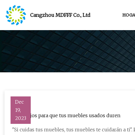
Cangzhou MDFFF Co., Ltd
HOGA
Dec
19,
4 consejos para que tus muebles usados ​​duren
2023
"Si cuidas tus muebles, tus muebles te cuidarán a ti". Por Carla Delgado | Publicado el 3 de agosto de 2023 a