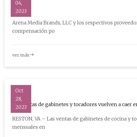
04,
Mujer 6
2023
Arena Media Brands, LLC y los respectivos proveedor
compensación po
ver más
Oct
28,
Las ventas de gabinetes y tocadores vuelven a caer e
2023
RESTON, VA – Las ventas de gabinetes de cocina y toc
mensuales en