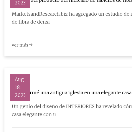
Alcance del producto del mercado de tableros de fib
2023
MarketsandResearch.biz ha agregado un estudio de i
de fibra de densi
ver más
Aug
18,
Transformé una antigua iglesia en una elegante casa
2023
Un genio del diseño de INTERIORES ha revelado cóm
casa elegante con u