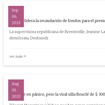
Sep
06,
Lawson lidera la recaudación de fondos para el president
2023
logra un gran éxito en la carrera por el Senado
La supervisora ​​republicana de Brentsville, Jeanin
demócrata, Deshundr
ver más
Aug
30,
No entre en pánico, pero la viral silla Bouclé de $ 
2023
nuevo color!)