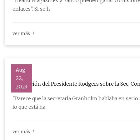
"Hearst Magazines y Yahoo pueden ganar comisiones 
enlaces". Si se h
ver más
Aug
22,
Declaración del Presidente Rodgers sobre la Sec. Conversaciones secretas de Granholm con un alto
2023
funcionario de energía del PCC
"Parece que la secretaria Granholm hablaba en serio
lo que está ha
ver más