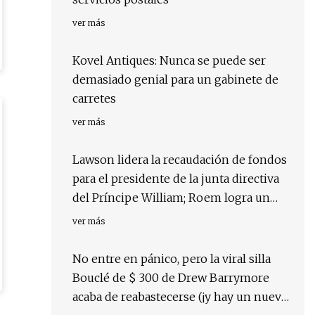
ver más
Kovel Antiques: Nunca se puede ser
demasiado genial para un gabinete de
carretes
ver más
Lawson lidera la recaudación de fondos
para el presidente de la junta directiva
del Príncipe William; Roem logra un
gran éxito en la carrera por el Senado
ver más
No entre en pánico, pero la viral silla
Bouclé de $ 300 de Drew Barrymore
acaba de reabastecerse (¡y hay un nuevo