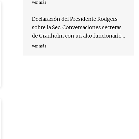
color!)
ver más
Declaración del Presidente Rodgers
sobre la Sec. Conversaciones secretas
de Granholm con un alto funcionario
de energía del PCC
ver más