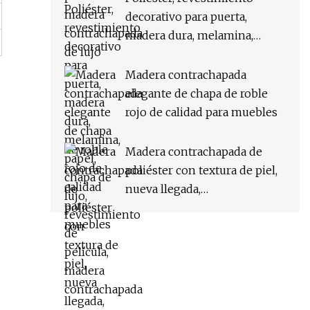
decorativo para puerta,
madera dura, melamina,
papel, chapa de lujo,
revestimiento de película,
Madera contrachapada
madera contrachapada
elegante de chapa de roble
rojo de calidad para muebles
Madera contrachapada de
poliéster con textura de piel,
nueva llegada,
1220x2440mm, con núcleo
de álamo