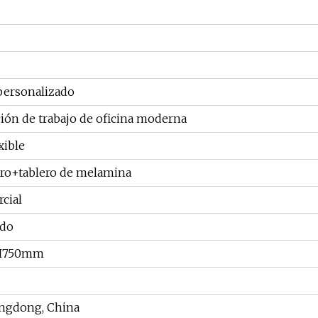
personalizado
ión de trabajo de oficina moderna
xible
ero+tablero de melamina
cial
ado
H750mm
angdong, China