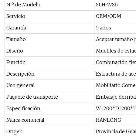
N º de Modelo.
SLH-WS6
Servicio
OEM/ODM
Garantía
5 años
Tamaño
Aceptar tamaño 
Diseño
Muebles de estac
Función
Combinación fle
Descripción
Estructura de ac
Uso general
Mobiliario Comer
Paquete de transporte
Embalaje derrib
Especificación
W1200*D1200*
Marca comercial
HANLONG
Origen
Provincia de Gu