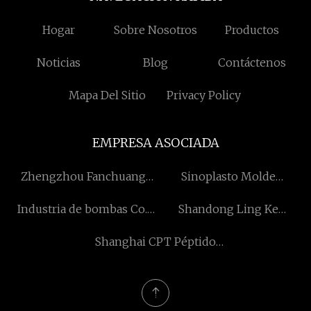
Hogar
Sobre Nosotros
Productos
Noticias
Blog
Contáctenos
Mapa Del Sitio
Privacy Policy
EMPRESA ASOCIADA
Zhengzhou Fanchuang
Sinoplasto Molde
Ciencia Y Tecnología Co.,
Industriales Limitado
Industria de bombas Co.,
Shandong Ling Ke
Ltd.
Ltd. de Taizhou
Industria Grupo Co.,
Shanghai CPT Péptido
Wassermann
Limitado.
Comercio Co., Limitado