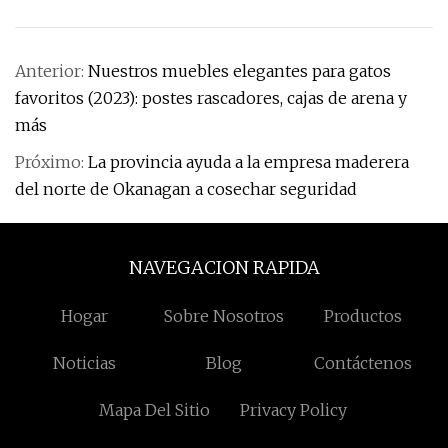
Anterior:
Nuestros muebles elegantes para gatos
favoritos (2023): postes rascadores, cajas de arena y
más
Próximo:
La provincia ayuda a la empresa maderera
del norte de Okanagan a cosechar seguridad
NAVEGACION RAPIDA
Hogar
Sobre Nosotros
Productos
Noticias
Blog
Contáctenos
Mapa Del Sitio
Privacy Policy